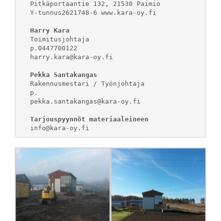
Pitkäportaantie 132, 21530 Paimio

Y-tunnus2621748-6 www.kara-oy.fi

Harry Kara
Toimitusjohtaja

p.0447700122

harry.kara@kara-oy.fi

Pekka Santakangas
Rakennusmestari / Työnjohtaja

p.

pekka.santakangas@kara-oy.fi

Tarjouspyynnöt materiaaleineen
info@kara-oy.fi