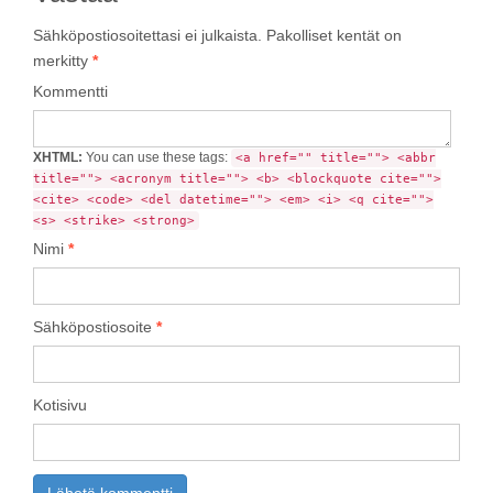
Sähköpostiosoitettasi ei julkaista.
Pakolliset kentät on
merkitty
*
Kommentti
XHTML:
You can use these tags:
<a href="" title=""> <abbr
title=""> <acronym title=""> <b> <blockquote cite="">
<cite> <code> <del datetime=""> <em> <i> <q cite="">
<s> <strike> <strong>
Nimi
*
Sähköpostiosoite
*
Kotisivu