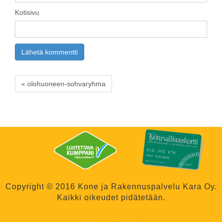
Kotisivu
« olohuoneen-sohvaryhma
Copyright © 2016 Kone ja Rakennuspalvelu Kara Oy.
Kaikki oikeudet pidätetään.
WordPress Theme
created with
Themler
.