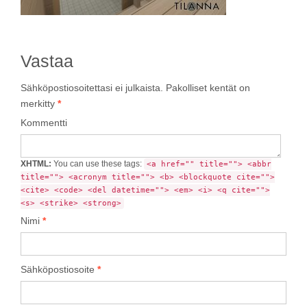
Vastaa
Sähköpostiosoitettasi ei julkaista.
Pakolliset kentät on
merkitty
*
Kommentti
XHTML:
You can use these tags:
<a href="" title=""> <abbr
title=""> <acronym title=""> <b> <blockquote cite="">
<cite> <code> <del datetime=""> <em> <i> <q cite="">
<s> <strike> <strong>
Nimi
*
Sähköpostiosoite
*