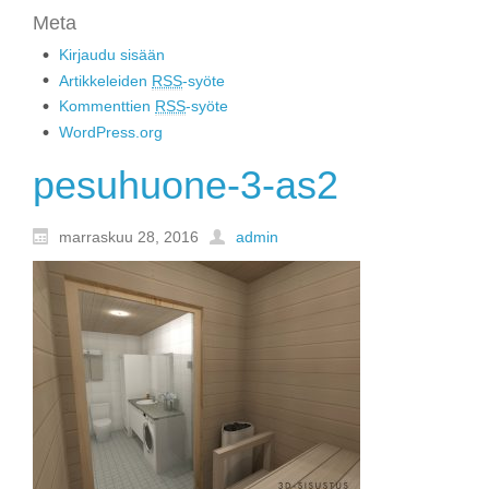
Meta
Kirjaudu sisään
Artikkeleiden
RSS
-syöte
Kommenttien
RSS
-syöte
WordPress.org
pesuhuone-3-as2
marraskuu 28, 2016
admin