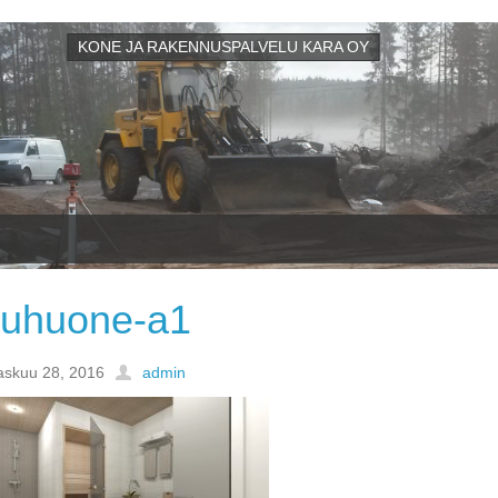
KONE JA RAKENNUSPALVELU KARA OY
uhuone-a1
askuu 28, 2016
admin