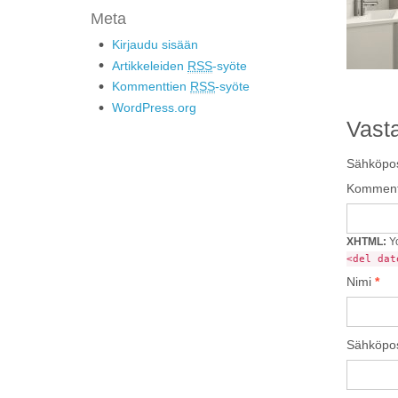
Meta
Kirjaudu sisään
Artikkeleiden
RSS
-syöte
Kommenttien
RSS
-syöte
WordPress.org
Vast
Sähköpost
Komment
XHTML:
Yo
<del dat
Nimi
*
Sähköpos