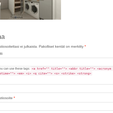
aa
iosoitettasi ei julkaista.
Pakolliset kentät on merkitty
*
ti
u can use these tags:
<a href="" title=""> <abbr title=""> <acronym 
etime=""> <em> <i> <q cite=""> <s> <strike> <strong>
tiosoite
*