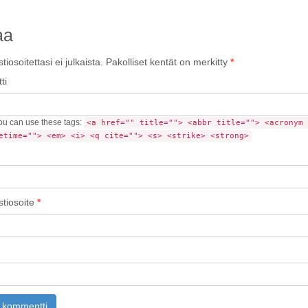
aa
iosoitettasi ei julkaista.
Pakolliset kentät on merkitty
*
ti
u can use these tags:
<a href="" title=""> <abbr title=""> <acronym 
etime=""> <em> <i> <q cite=""> <s> <strike> <strong>
tiosoite
*