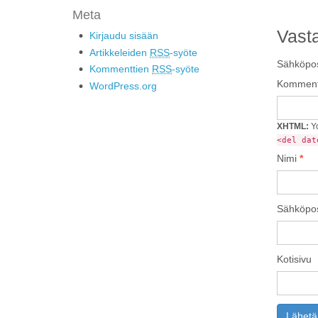
Meta
Vast
Kirjaudu sisään
Artikkeleiden
RSS
-syöte
Sähköpost
Kommenttien
RSS
-syöte
Komment
WordPress.org
XHTML:
Yo
<del dat
Nimi
*
Sähköpos
Kotisivu