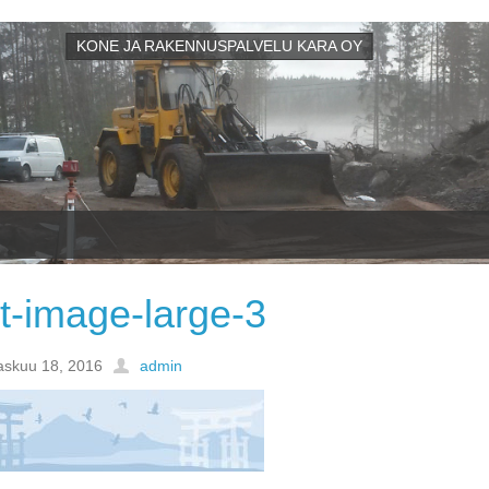
KONE JA RAKENNUSPALVELU KARA OY
t-image-large-3
askuu 18, 2016
admin