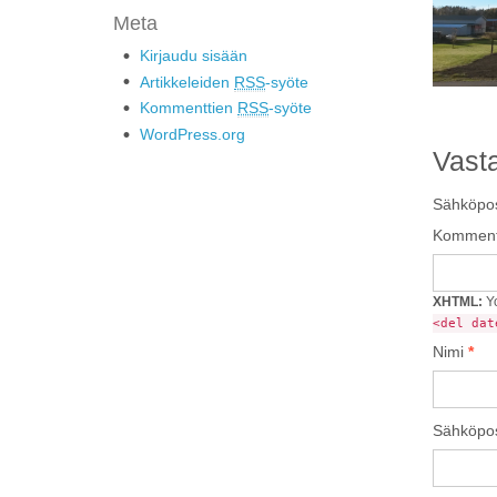
Meta
Kirjaudu sisään
Artikkeleiden
RSS
-syöte
Kommenttien
RSS
-syöte
WordPress.org
Vast
Sähköpost
Komment
XHTML:
Yo
<del dat
Nimi
*
Sähköpos