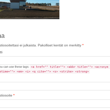
aa
iosoitettasi ei julkaista.
Pakolliset kentät on merkitty
*
ti
u can use these tags:
<a href="" title=""> <abbr title=""> <acronym 
etime=""> <em> <i> <q cite=""> <s> <strike> <strong>
tiosoite
*