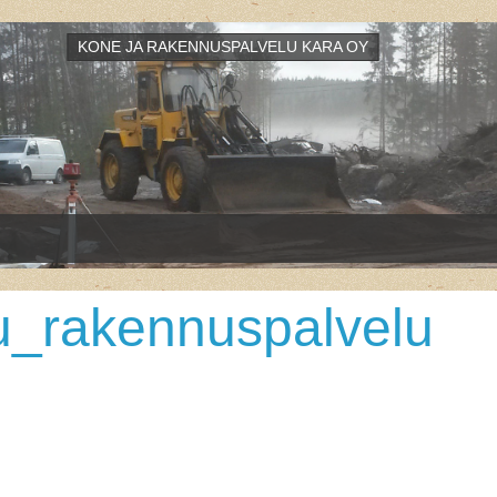
KONE JA RAKENNUSPALVELU KARA OY
lu_rakennuspalvelu